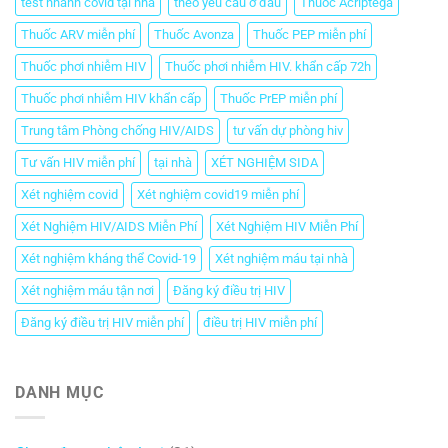
test nhanh covid tại nhà
theo yêu cầu ở đâu
Thuốc Acriptega
Thuốc ARV miễn phí
Thuốc Avonza
Thuốc PEP miễn phí
Thuốc phơi nhiễm HIV
Thuốc phơi nhiễm HIV. khẩn cấp 72h
Thuốc phơi nhiễm HIV khẩn cấp
Thuốc PrEP miễn phí
Trung tâm Phòng chống HIV/AIDS
tư vấn dự phòng hiv
Tư vấn HIV miễn phí
tại nhà
XÉT NGHIỆM SIDA
Xét nghiệm covid
Xét nghiệm covid19 miễn phí
Xét Nghiệm HIV/AIDS Miễn Phí
Xét Nghiệm HIV Miễn Phí
Xét nghiệm kháng thể Covid-19
Xét nghiệm máu tại nhà
Xét nghiệm máu tận nơi
Đăng ký điều trị HIV
Đăng ký điều trị HIV miễn phí
điều trị HIV miễn phí
DANH MỤC