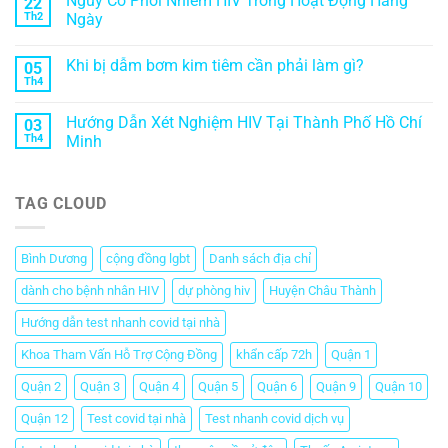
Nguy Cơ Phơi Nhiễm HIV Trong Hoạt Động Hàng
22
Th2
Ngày
Khi bị dẫm bơm kim tiêm cần phải làm gì?
05
Th4
Hướng Dẫn Xét Nghiệm HIV Tại Thành Phố Hồ Chí
03
Th4
Minh
TAG CLOUD
Bình Dương
cộng đồng lgbt
Danh sách địa chỉ
dành cho bệnh nhân HIV
dự phòng hiv
Huyện Châu Thành
Hướng dẫn test nhanh covid tại nhà
Khoa Tham Vấn Hỗ Trợ Cộng Đồng
khẩn cấp 72h
Quận 1
Quận 2
Quận 3
Quận 4
Quận 5
Quận 6
Quận 9
Quận 10
Quận 12
Test covid tại nhà
Test nhanh covid dịch vụ