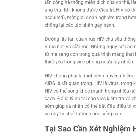
tấn công hệ thống miễn dịch của cơ thể, l
ung thư. Khi không được điều trị, HIV có t
acquired), một giai đoạn nghiêm trọng hơ
chống lại các tác nhân gây bệnh.
Đường lây lan của virus HIV chủ yếu thông 
nước bọt, và sữa mẹ. Những nguy cơ cao n
từ mẹ sang con trong quá trình mang thai h
thiết yếu trong việc phòng ngừa lây nhiễm.
HIV không phải là một bệnh truyền nhiễm n
AIDS là rất quan trọng. HIV là virus, tron
HIV có thể sống khỏe mạnh trong nhiều năm
cách. Đó là lý do tại sao việc kiểm tra và
sớm giúp cá nhân có thể bắt đầu điều trị v
và duy trì chất lượng cuộc sống cao.
Tại Sao Cần Xét Nghiệm 