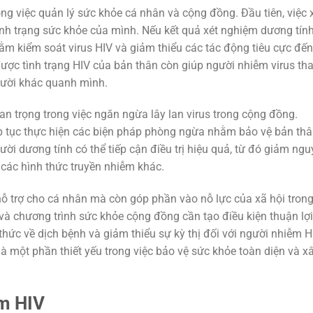
ng việc quản lý sức khỏe cá nhân và cộng đồng. Đầu tiên, việc 
nh trạng sức khỏe của mình. Nếu kết quả xét nghiệm dương tính
hằm kiểm soát virus HIV và giảm thiểu các tác động tiêu cực đến
được tình trạng HIV của bản thân còn giúp người nhiễm virus th
gười khác quanh mình.
an trọng trong việc ngăn ngừa lây lan virus trong cộng đồng.
ếp tục thực hiện các biện pháp phòng ngừa nhằm bảo vệ bản th
ời dương tính có thể tiếp cận điều trị hiệu quả, từ đó giảm ngu
 các hình thức truyền nhiễm khác.
hỗ trợ cho cá nhân mà còn góp phần vào nỗ lực của xã hội tron
ế và chương trình sức khỏe cộng đồng cần tạo điều kiện thuận lợi
hức về dịch bệnh và giảm thiểu sự kỳ thị đối với người nhiễm H
à một phần thiết yếu trong việc bảo vệ sức khỏe toàn diện và x
m HIV