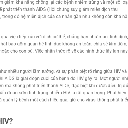
àm giảm khả năng chống lại các bệnh nhiễm trùng và một số loạ
hể phát triển thành AIDS (Hội chứng suy giảm miễn dịch thu
n, trong đó hệ miễn dịch của cá nhân gần như không còn khả n
qua việc tiếp xúc với dịch cơ thể, chẳng hạn như máu, tinh dịch,
hất bao gồm quan hệ tình dục không an toàn, chia sẻ kim tiêm,
oặc cho con bú. Việc nhận thức rõ về các hình thức lây lan này
hư nhiều người lầm tưởng, và sự phân biệt rõ ràng giữa HIV và
g khi AIDS là giai đoạn cuối của bệnh do HIV gây ra. Một người n
 mà không phát triển thành AIDS, đặc biệt khi được điều trị đ
 chẩn đoán sớm tình trạng nhiễm HIV là rất quan trọng. Phát hiện
à quản lý bệnh một cách hiệu quả, giữ cho virus không phát triể
HIV?