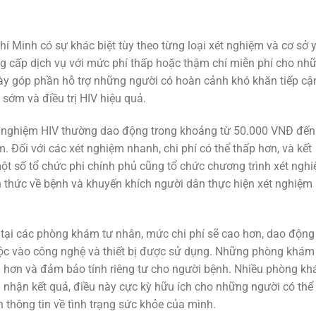
í Minh có sự khác biệt tùy theo từng loại xét nghiệm và cơ sở y
g cấp dịch vụ với mức phí thấp hoặc thậm chí miễn phí cho nh
này góp phần hỗ trợ những người có hoàn cảnh khó khăn tiếp cậ
 sớm và điều trị HIV hiệu quả.
xét nghiệm HIV thường dao động trong khoảng từ 50.000 VNĐ đến
. Đối với các xét nghiệm nhanh, chi phí có thể thấp hơn, và kết
ột số tổ chức phi chính phủ cũng tổ chức chương trình xét ngh
thức về bệnh và khuyến khích người dân thực hiện xét nghiệm
 tại các phòng khám tư nhân, mức chi phí sẽ cao hơn, dao động
c vào công nghệ và thiết bị được sử dụng. Những phòng khám
 hơn và đảm bảo tính riêng tư cho người bệnh. Nhiều phòng k
i nhận kết quả, điều này cực kỳ hữu ích cho những người có thể
 thông tin về tình trạng sức khỏe của mình.