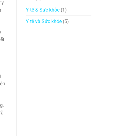
 y
Y tế & Sức khỏe
(1)
n
Y tế và Sức khỏe
(5)
h
ết
à
iện
g,
đã