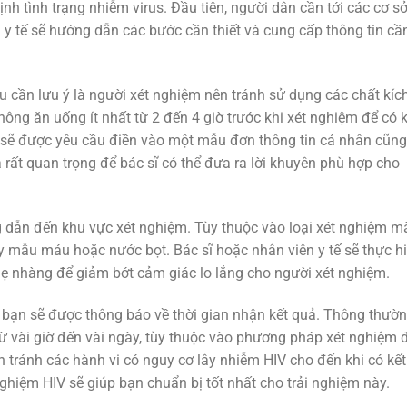
nh tình trạng nhiễm virus. Đầu tiên, người dân cần tới các cơ sở
ên y tế sẽ hướng dẫn các bước cần thiết và cung cấp thông tin cầ
u cần lưu ý là người xét nghiệm nên tránh sử dụng các chất kíc
ông ăn uống ít nhất từ 2 đến 4 giờ trước khi xét nghiệm để có k
n sẽ được yêu cầu điền vào một mẫu đơn thông tin cá nhân cũng
à rất quan trọng để bác sĩ có thể đưa ra lời khuyên phù hợp cho
 dẫn đến khu vực xét nghiệm. Tùy thuộc vào loại xét nghiệm m
ấy mẫu máu hoặc nước bọt. Bác sĩ hoặc nhân viên y tế sẽ thực h
ẹ nhàng để giảm bớt cảm giác lo lắng cho người xét nghiệm.
 bạn sẽ được thông báo về thời gian nhận kết quả. Thông thườn
 từ vài giờ đến vài ngày, tùy thuộc vào phương pháp xét nghiệm 
n tránh các hành vi có nguy cơ lây nhiễm HIV cho đến khi có kết
 nghiệm HIV sẽ giúp bạn chuẩn bị tốt nhất cho trải nghiệm này.