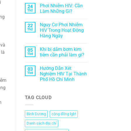
i
Phơi Nhiễm HIV: Cần
24
Th2
Làm Những Gì?
ăng
Nguy Cơ Phơi Nhiễm
22
Th2
HIV Trong Hoạt Động
Hàng Ngày
 và
Khi bị dẫm bơm kim
05
 là
Th4
tiêm cần phải làm gì?
Hướng Dẫn Xét
03
Th4
Nghiệm HIV Tại Thành
Phố Hồ Chí Minh
hiễm
úng
TAG CLOUD
n
Bình Dương
cộng đồng lgbt
Danh sách địa chỉ