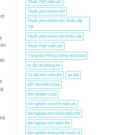
Thuốc PEP miễn phí
Thuốc phơi nhiễm HIV
bọt
Thuốc phơi nhiễm HIV. khẩn cấp
72h
Thuốc phơi nhiễm HIV khẩn cấp
y
hân
Thuốc PrEP miễn phí
Trung tâm Phòng chống HIV/AIDS
iệc
tư vấn dự phòng hiv
Tư vấn HIV miễn phí
tại nhà
e
XÉT NGHIỆM SIDA
ng
Xét nghiệm covid
Xét nghiệm covid19 miễn phí
Xét Nghiệm HIV/AIDS Miễn Phí
 mà
Xét Nghiệm HIV Miễn Phí
Xét nghiệm kháng thể Covid-19