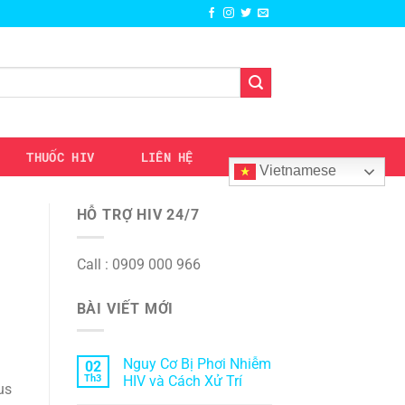
THUỐC HIV
LIÊN HỆ
Vietnamese
HỖ TRỢ HIV 24/7
Call : 0909 000 966
BÀI VIẾT MỚI
Nguy Cơ Bị Phơi Nhiễm
02
Th3
HIV và Cách Xử Trí
us