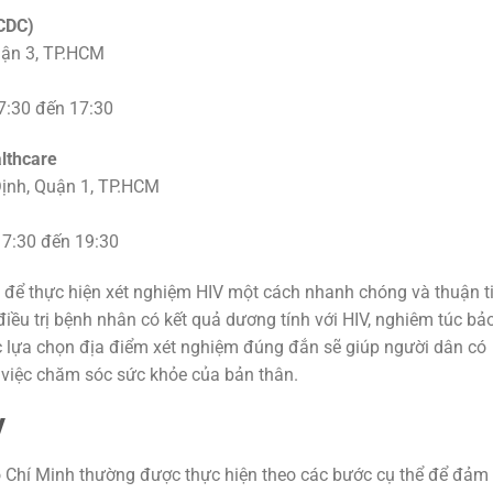
CDC)
uận 3, TP.HCM
 7:30 đến 17:30
lthcare
Định, Quận 1, TP.HCM
 7:30 đến 19:30
 để thực hiện xét nghiệm HIV một cách nhanh chóng và thuận ti
 điều trị bệnh nhân có kết quả dương tính với HIV, nghiêm túc bả
c lựa chọn địa điểm xét nghiệm đúng đắn sẽ giúp người dân có
 việc chăm sóc sức khỏe của bản thân.
V
ồ Chí Minh thường được thực hiện theo các bước cụ thể để đảm