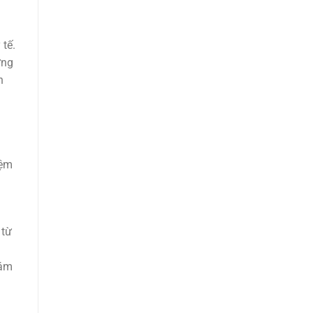
 tế.
ững
n
iệm
 từ
hám