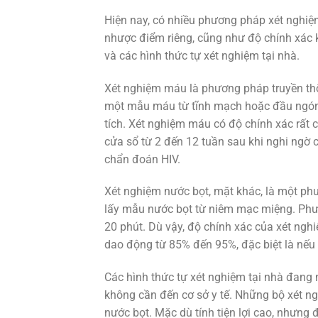
Hiện nay, có nhiều phương pháp xét nghi
nhược điểm riêng, cũng như độ chính xác 
và các hình thức tự xét nghiệm tại nhà.
Xét nghiệm máu là phương pháp truyền thố
một mẫu máu từ tĩnh mạch hoặc đầu ngón
tích. Xét nghiệm máu có độ chính xác rất c
cửa sổ từ 2 đến 12 tuần sau khi nghi ngờ c
chẩn đoán HIV.
Xét nghiệm nước bọt, mặt khác, là một phư
lấy mẫu nước bọt từ niêm mạc miệng. Phư
20 phút. Dù vậy, độ chính xác của xét ng
dao động từ 85% đến 95%, đặc biệt là nếu 
Các hình thức tự xét nghiệm tại nhà đang
không cần đến cơ sở y tế. Những bộ xét 
nước bọt. Mặc dù tính tiện lợi cao, nhưng 