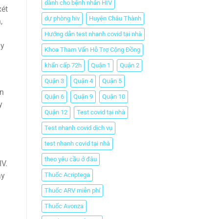
dành cho bệnh nhân HIV
xét
dự phòng hiv
Huyện Châu Thành
,
Hướng dẫn test nhanh covid tại nhà
ay
Khoa Tham Vấn Hỗ Trợ Cộng Đồng
khẩn cấp 72h
Quận 1
Quận 2
Quận 3
Quận 4
Quận 5
ân
Quận 6
Quận 9
Quận 10
y
Quận 12
Test covid tại nhà
Test nhanh covid dịch vụ
g
test nhanh covid tại nhà
theo yêu cầu ở đâu
IV.
Thuốc Acriptega
ây
Thuốc ARV miễn phí
Thuốc Avonza