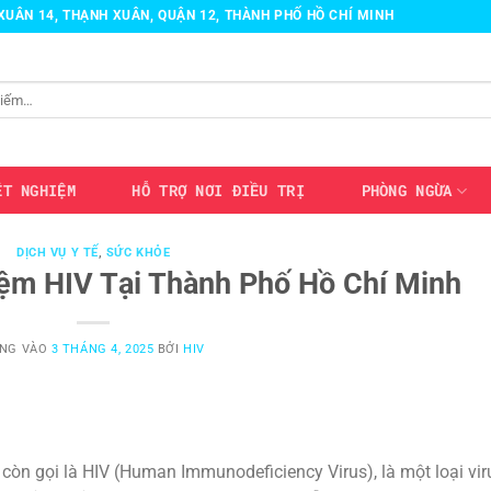
H XUÂN 14, THẠNH XUÂN, QUẬN 12, THÀNH PHỐ HỒ CHÍ MINH
ÉT NGHIỆM
HỖ TRỢ NƠI ĐIỀU TRỊ
PHÒNG NGỪA
DỊCH VỤ Y TẾ
,
SỨC KHỎE
ệm HIV Tại Thành Phố Hồ Chí Minh
NG VÀO
3 THÁNG 4, 2025
BỞI
HIV
 còn gọi là HIV (Human Immunodeficiency Virus), là một loại vir