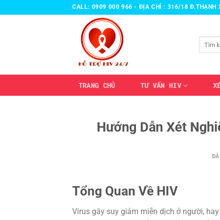
Bỏ
CALL: 0909 000 966 - ĐỊA CHỈ : 316/18 Đ.THẠN
qua
nội
Tìm
dung
kiếm:
TRANG CHỦ
TƯ VẤN HIV
X
Hướng Dẫn Xét Nghi
ĐĂ
Tổng Quan Về HIV
Virus gây suy giảm miễn dịch ở người, hay