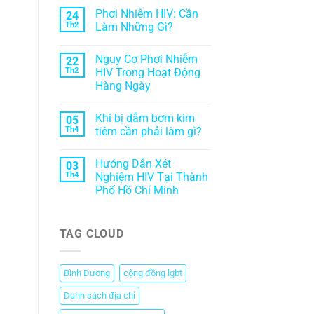
Phơi Nhiễm HIV: Cần
24
Th2
Làm Những Gì?
Nguy Cơ Phơi Nhiễm
22
Th2
HIV Trong Hoạt Động
Hàng Ngày
Khi bị dẫm bơm kim
05
Th4
tiêm cần phải làm gì?
Hướng Dẫn Xét
03
Th4
Nghiệm HIV Tại Thành
Phố Hồ Chí Minh
TAG CLOUD
Bình Dương
cộng đồng lgbt
Danh sách địa chỉ