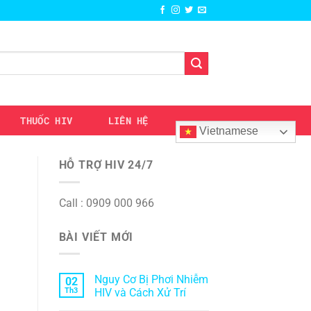
THUỐC HIV
LIÊN HỆ
Vietnamese
HỖ TRỢ HIV 24/7
Call : 0909 000 966
BÀI VIẾT MỚI
Nguy Cơ Bị Phơi Nhiễm
02
Th3
HIV và Cách Xử Trí