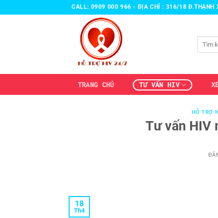
Bỏ
CALL: 0909 000 966 - ĐỊA CHỈ : 316/18 Đ.THẠN
qua
nội
Tìm
dung
kiếm:
TRANG CHỦ
TƯ VẤN HIV
X
HỖ TRỢ N
Tư vấn HIV 
ĐĂ
18
Th4