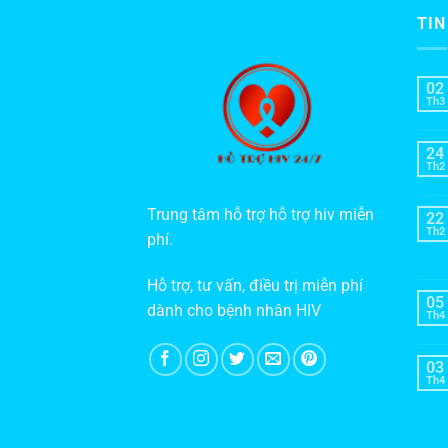
TIN
02
Th3
24
Th2
Trung tâm hỗ trợ hỗ trợ hiv miễn
22
Th2
phí.
Hỗ trợ, tư vấn, điều trị miễn phí
05
dành cho bệnh nhân HIV
Th4
03
Th4