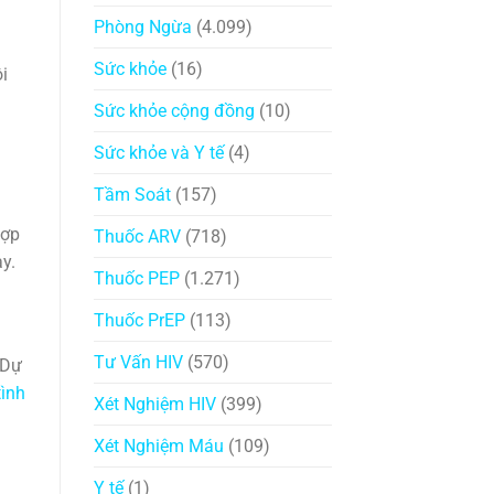
Phòng Ngừa
(4.099)
Sức khỏe
(16)
i
Sức khỏe cộng đồng
(10)
Sức khỏe và Y tế
(4)
Tầm Soát
(157)
hợp
Thuốc ARV
(718)
y.
Thuốc PEP
(1.271)
Thuốc PrEP
(113)
Tư Vấn HIV
(570)
 Dự
tình
Xét Nghiệm HIV
(399)
Xét Nghiệm Máu
(109)
Y tế
(1)