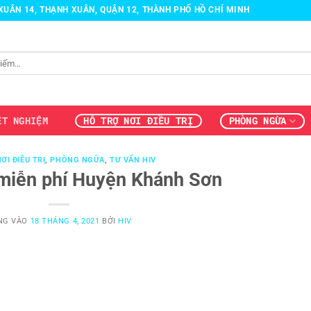
H XUÂN 14, THẠNH XUÂN, QUẬN 12, THÀNH PHỐ HỒ CHÍ MINH
ÉT NGHIỆM
HỖ TRỢ NƠI ĐIỀU TRỊ
PHÒNG NGỪA
ƠI ĐIỀU TRỊ
,
PHÒNG NGỪA
,
TƯ VẤN HIV
miễn phí Huyện Khánh Sơn
NG VÀO
18 THÁNG 4, 2021
BỞI
HIV