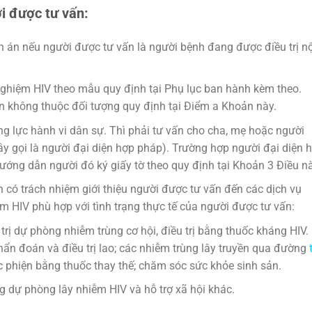
i được tư vấn:
 án nếu người được tư vấn là người bệnh đang được điều trị nộ
nghiệm HIV theo mẫu quy định tại Phụ lục ban hành kèm theo.
n không thuộc đối tượng quy định tại Điểm a Khoản này.
ng lực hành vi dân sự. Thì phải tư vấn cho cha, mẹ hoặc người
y gọi là người đại diện hợp pháp). Trường hợp người đại diện 
ớng dẫn người đó ký giấy tờ theo quy định tại Khoản 3 Điều nà
n có trách nhiệm giới thiệu người được tư vấn đến các dịch vụ
m HIV phù hợp với tình trạng thực tế của người được tư vấn:
u trị dự phòng nhiễm trùng cơ hội, điều trị bằng thuốc kháng HIV.
hẩn đoán và điều trị lao; các nhiễm trùng lây truyền qua đường
ốc phiện bằng thuốc thay thế; chăm sóc sức khỏe sinh sản.
g dự phòng lây nhiễm HIV và hỗ trợ xã hội khác.