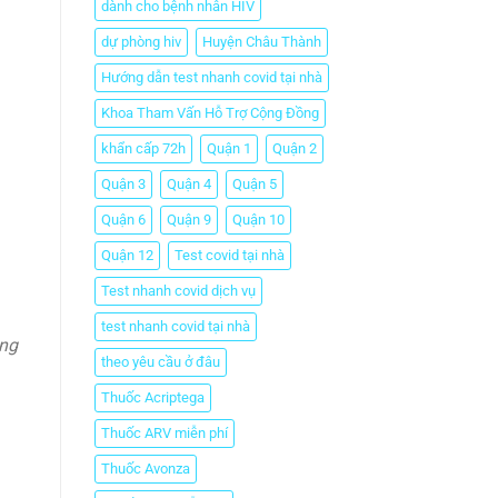
dành cho bệnh nhân HIV
dự phòng hiv
Huyện Châu Thành
Hướng dẫn test nhanh covid tại nhà
Khoa Tham Vấn Hỗ Trợ Cộng Đồng
khẩn cấp 72h
Quận 1
Quận 2
Quận 3
Quận 4
Quận 5
Quận 6
Quận 9
Quận 10
Quận 12
Test covid tại nhà
Test nhanh covid dịch vụ
test nhanh covid tại nhà
òng
theo yêu cầu ở đâu
Thuốc Acriptega
Thuốc ARV miễn phí
Thuốc Avonza