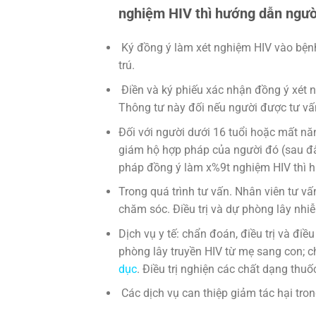
nghiệm HIV thì hướng dẫn ngườ
Ký đồng ý làm xét nghiệm HIV vào bệnh
trú.
Điền và ký phiếu xác nhận đồng ý xét 
Thông tư này đối nếu người được tư vấ
Đối với người dưới 16 tuổi hoặc mất nă
giám hộ hợp pháp của người đó (sau đâ
pháp đồng ý làm x%9t nghiệm HIV thì hư
Trong quá trình tư vấn. Nhân viên tư vấ
chăm sóc. Điều trị và dự phòng lây nhiễ
Dịch vụ y tế: chẩn đoán, điều trị và điề
phòng lây truyền HIV từ mẹ sang con; c
dục
. Điều trị nghiện các chất dạng thu
Các dịch vụ can thiệp giảm tác hại tron