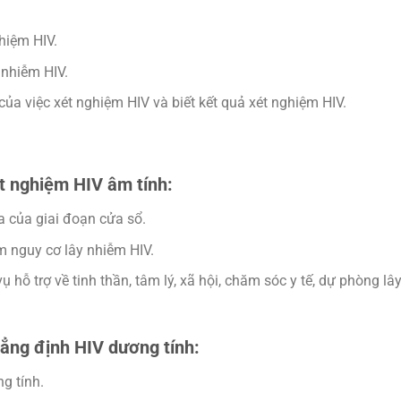
ghiệm HIV.
 nhiễm HIV.
h của việc xét nghiệm HIV và biết kết quả xét nghiệm HIV.
ét nghiệm HIV âm tính:
a của giai đoạn cửa sổ.
m nguy cơ lây nhiễm HIV.
 hỗ trợ về tinh thần, tâm lý, xã hội, chăm sóc y tế, dự phòng lâ
hẳng định HIV dương tính:
g tính.