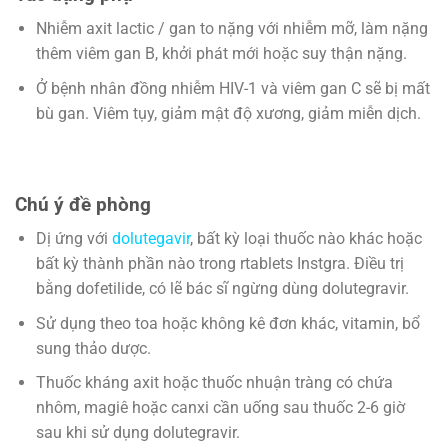
Nhiễm axit lactic / gan to nặng với nhiễm mỡ, làm nặng
thêm viêm gan B, khởi phát mới hoặc suy thận nặng.
Ở bệnh nhân đồng nhiễm HIV-1 và viêm gan C sẽ bị mất
bù gan. Viêm tụy, giảm mật độ xương, giảm miễn dịch.
Chú ý đề phòng
Dị ứng với
dolutegavir
, bất kỳ loại thuốc nào khác hoặc
bất kỳ thành phần nào trong rtablets Instgra. Điều trị
bằng dofetilide, có lẽ bác sĩ ngừng dùng dolutegravir.
Sử dụng theo toa hoặc không kê đơn khác, vitamin, bổ
sung thảo dược.
Thuốc kháng axit hoặc thuốc nhuận tràng có chứa
nhôm, magiê hoặc canxi cần uống sau thuốc 2-6 giờ
sau khi sử dụng dolutegravir.