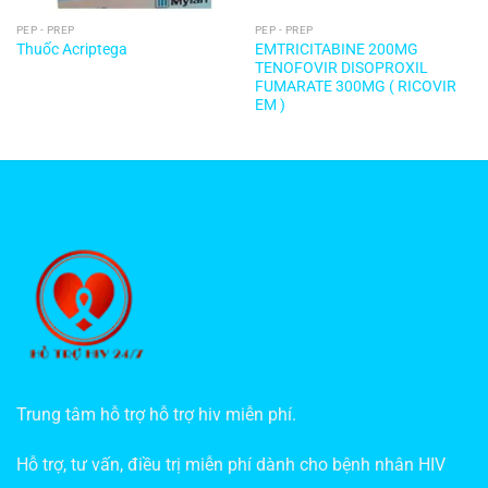
PEP - PREP
PEP - PREP
EMTRICITABINE 200MG
Thuốc Acriptega
TENOFOVIR DISOPROXIL
FUMARATE 300MG ( RICOVIR
EM )
Trung tâm hỗ trợ hỗ trợ hiv miễn phí.
Hỗ trợ, tư vấn, điều trị miễn phí dành cho bệnh nhân HIV