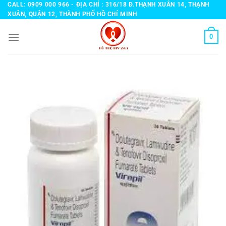
Bỏ
CALL: 0909 000 966 - ĐỊA CHỈ : 316/18 Đ.THẠNH XUÂN 14, THẠNH
XUÂN, QUẬN 12, THÀNH PHỐ HỒ CHÍ MINH
qua
nội
0
dung