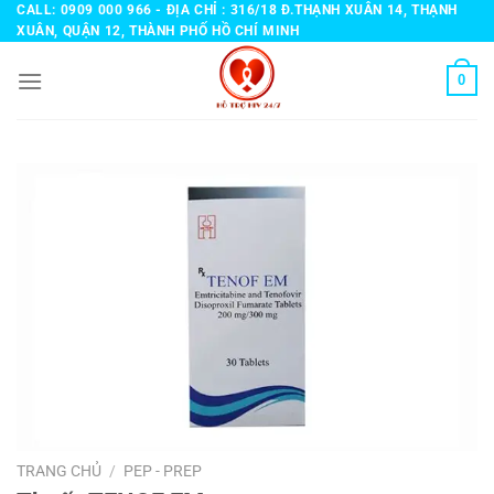
Bỏ
CALL: 0909 000 966 - ĐỊA CHỈ : 316/18 Đ.THẠNH XUÂN 14, THẠNH
XUÂN, QUẬN 12, THÀNH PHỐ HỒ CHÍ MINH
qua
nội
0
dung
TRANG CHỦ
/
PEP - PREP