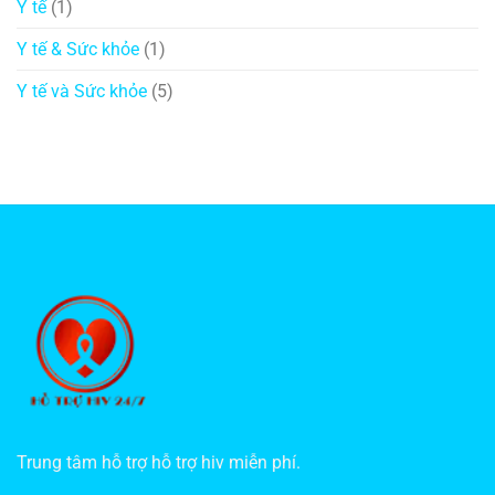
Y tế
(1)
Y tế & Sức khỏe
(1)
Y tế và Sức khỏe
(5)
Trung tâm hỗ trợ hỗ trợ hiv miễn phí.