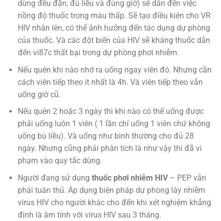
dùng đều đặn, đủ liều và đúng giờ) sẽ dẫn đến việc
nồng độ thuốc trong máu thấp. Sẽ tạo điều kiện cho VR
HIV nhân lên, có thể ảnh hưởng đến tác dụng dự phòng
của thuốc. Và c
ác đột biến của HIV sẽ kháng thuốc dẫn
đến vi87c thất bại trong dự phòng phơi nhiễm.
Nếu quên khi nào nhớ ra uống ngay viên đó. Nhưng cần
cách viên tiếp theo ít nhất là 4h. Và viên tiếp theo vẫn
uống giờ cũ.
Nếu quên 2 hoặc 3 ngày thì khi nào có thể uống được
phải uống luôn 1 viên ( 1 lần chỉ uống 1 viên chứ không
uống bù liều). Và uống như bình thường cho đủ 28
ngày. Nhưng cũng phải phân tích là như vậy thì đã vi
phạm vào quy tắc dùng.
Người đang sử dụng
thuốc phơi nhiễm HIV
– PEP vẫn
phải tuân thủ. Áp dụng biện pháp dự phòng lây nhiễm
virus HIV cho người khác cho đến khi xét nghiệm khẳng
định là âm tính với virus HIV sau 3 tháng.