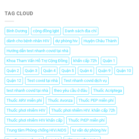
TAG CLOUD
Bình Dương
cộng đồng lgbt
Danh sách địa chỉ
dành cho bệnh nhân HIV
dự phòng hiv
Huyện Châu Thành
Hướng dẫn test nhanh covid tại nhà
Khoa Tham Vấn Hỗ Trợ Cộng Đồng
khẩn cấp 72h
Quận 1
Quận 2
Quận 3
Quận 4
Quận 5
Quận 6
Quận 9
Quận 10
Quận 12
Test covid tại nhà
Test nhanh covid dịch vụ
test nhanh covid tại nhà
theo yêu cầu ở đâu
Thuốc Acriptega
Thuốc ARV miễn phí
Thuốc Avonza
Thuốc PEP miễn phí
Thuốc phơi nhiễm HIV
Thuốc phơi nhiễm HIV. khẩn cấp 72h
Thuốc phơi nhiễm HIV khẩn cấp
Thuốc PrEP miễn phí
Trung tâm Phòng chống HIV/AIDS
tư vấn dự phòng hiv