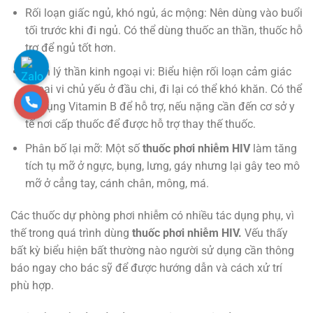
Rối loạn giấc ngủ, khó ngủ, ác mộng: Nên dùng vào buổi
tối trước khi đi ngủ. Có thể dùng thuốc an thần, thuốc hỗ
trợ để ngủ tốt hơn.
Bệnh lý thần kinh ngoại vi: Biểu hiện rối loạn cảm giác
ngoại vi chủ yếu ở đầu chi, đi lại có thể khó khăn. Có thể
sử dụng Vitamin B để hỗ trợ, nếu nặng cần đến cơ sở y
tế nơi cấp thuốc để được hỗ trợ thay thế thuốc.
Phân bố lại mỡ: Một số
thuốc phơi nhiễm HIV
làm tăng
tích tụ mỡ ở ngực, bụng, lưng, gáy nhưng lại gây teo mô
mỡ ở cẳng tay, cánh chân, mông, má.
Các thuốc dự phòng phơi nhiễm có nhiều tác dụng phụ, vì
thế trong quá trình dùng
thuốc phơi nhiễm HIV.
Vếu thấy
bất kỳ biểu hiện bất thường nào người sử dụng cần thông
báo ngay cho bác sỹ để được hướng dẫn và cách xử trí
phù hợp.