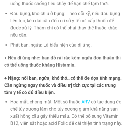
uống thuốc chống tiêu chảy để hạn chế tạm thời.
Đau bụng, khó chịu ở bụng: Theo dõi kỹ, nếu đau bụng
liên tục, kéo dài cần đến cơ sở y tế nơi cấp thuốc để
được xử lý. Thậm chí có thể phải thay thế thuốc khác
nếu cần.
Phát ban, ngứa: Là biểu hiện của dị ứng.
+ Nếu dị ứng nhẹ: ban đỏ rải rác kèm ngứa đơn thuần thì
có thể uống thuốc kháng Histamin.
+ Nặng: nổi ban, ngứa, khó thở…có thể đe dọa tính mạng.
Cần ngừng ngay thuốc và điều trị tích cực tại các trung
tâm y tế có đủ điều kiện.
Hoa mắt, chóng mặt: Một số thuốc
ARV
có tác dụng ức
chế tủy xương làm cho tủy xương giảm khả năng sản
xuất hồng cầu gây thiếu máu. Có thể bổ sung Vitamin
B12, viên sắt hoặc acid Folic để cải thiện tình trạng này.