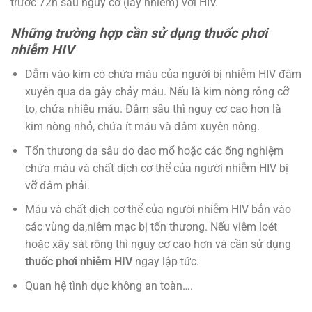
trước 72h sau nguy cơ (lây nhiễm) với HIV.
Những trường hợp cần sử dụng thuốc phơi
nhiễm HIV
Dẫm vào kim có chứa máu của người bị nhiễm HIV đâm
xuyên qua da gây chảy máu. Nếu là kim nòng rỗng cỡ
to, chứa nhiều máu. Đâm sâu thì nguy cơ cao hơn là
kim nòng nhỏ, chứa ít máu và đâm xuyên nông.
Tổn thương da sâu do dao mổ hoặc các ống nghiệm
chứa máu và chất dịch cơ thể của người nhiễm HIV bị
vỡ đâm phải.
Máu và chất dịch cơ thể của người nhiễm HIV bắn vào
các vùng da,niêm mạc bị tổn thương. Nếu viêm loét
hoặc xây sát rộng thì nguy cơ cao hơn và cần sử dụng
thuốc phơi nhiễm HIV
ngay lập tức.
Quan hệ tình dục không an toàn….