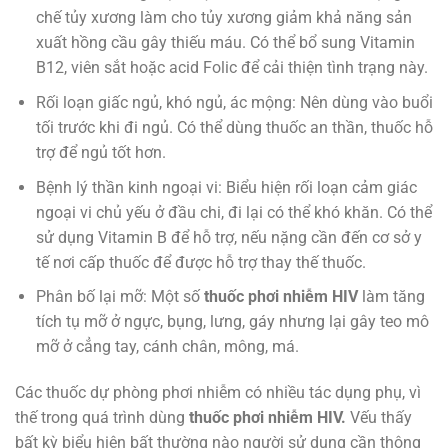
chế tủy xương làm cho tủy xương giảm khả năng sản
xuất hồng cầu gây thiếu máu. Có thể bổ sung Vitamin
B12, viên sắt hoặc acid Folic để cải thiện tình trạng này.
Rối loạn giấc ngủ, khó ngủ, ác mộng: Nên dùng vào buổi
tối trước khi đi ngủ. Có thể dùng thuốc an thần, thuốc hỗ
trợ để ngủ tốt hơn.
Bệnh lý thần kinh ngoại vi: Biểu hiện rối loạn cảm giác
ngoại vi chủ yếu ở đầu chi, đi lại có thể khó khăn. Có thể
sử dụng Vitamin B để hỗ trợ, nếu nặng cần đến cơ sở y
tế nơi cấp thuốc để được hỗ trợ thay thế thuốc.
Phân bố lại mỡ: Một số
thuốc phơi nhiễm HIV
làm tăng
tích tụ mỡ ở ngực, bụng, lưng, gáy nhưng lại gây teo mô
mỡ ở cẳng tay, cánh chân, mông, má.
Các thuốc dự phòng phơi nhiễm có nhiều tác dụng phụ, vì
thế trong quá trình dùng
thuốc phơi nhiễm HIV.
Vếu thấy
bất kỳ biểu hiện bất thường nào người sử dụng cần thông