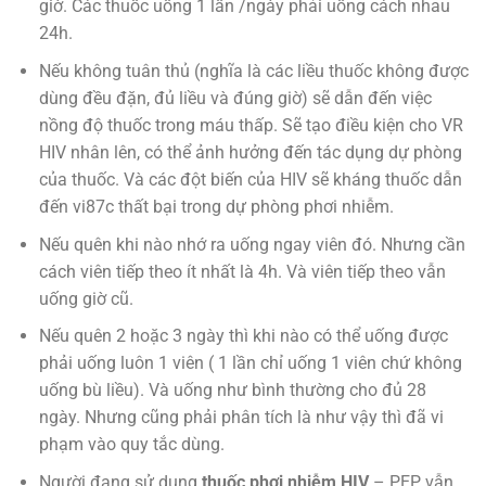
giờ. Các thuốc uống 1 lần /ngày phải uống cách nhau
24h.
Nếu không tuân thủ (nghĩa là các liều thuốc không được
dùng đều đặn, đủ liều và đúng giờ) sẽ dẫn đến việc
nồng độ thuốc trong máu thấp. Sẽ tạo điều kiện cho VR
HIV nhân lên, có thể ảnh hưởng đến tác dụng dự phòng
của thuốc. Và c
ác đột biến của HIV sẽ kháng thuốc dẫn
đến vi87c thất bại trong dự phòng phơi nhiễm.
Nếu quên khi nào nhớ ra uống ngay viên đó. Nhưng cần
cách viên tiếp theo ít nhất là 4h. Và viên tiếp theo vẫn
uống giờ cũ.
Nếu quên 2 hoặc 3 ngày thì khi nào có thể uống được
phải uống luôn 1 viên ( 1 lần chỉ uống 1 viên chứ không
uống bù liều). Và uống như bình thường cho đủ 28
ngày. Nhưng cũng phải phân tích là như vậy thì đã vi
phạm vào quy tắc dùng.
Người đang sử dụng
thuốc phơi nhiễm HIV
– PEP vẫn