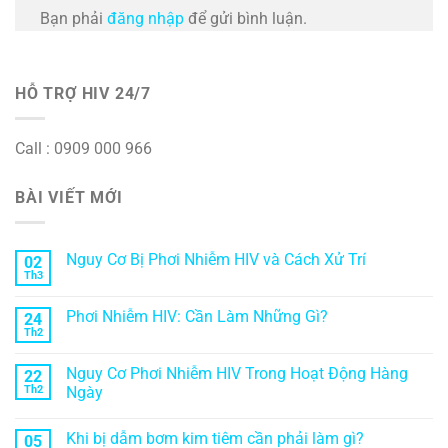
Bạn phải
đăng nhập
để gửi bình luận.
HỖ TRỢ HIV 24/7
Call : 0909 000 966
BÀI VIẾT MỚI
Nguy Cơ Bị Phơi Nhiễm HIV và Cách Xử Trí
02
Th3
Phơi Nhiễm HIV: Cần Làm Những Gì?
24
Th2
Nguy Cơ Phơi Nhiễm HIV Trong Hoạt Động Hàng
22
Th2
Ngày
Khi bị dẫm bơm kim tiêm cần phải làm gì?
05