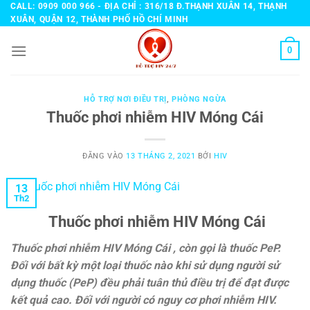
Bỏ
CALL: 0909 000 966 - ĐỊA CHỈ : 316/18 Đ.THẠNH XUÂN 14, THẠNH
XUÂN, QUẬN 12, THÀNH PHỐ HỒ CHÍ MINH
qua
nội
0
dung
HỖ TRỢ NƠI ĐIỀU TRỊ
,
PHÒNG NGỪA
Thuốc phơi nhiễm HIV Móng Cái
ĐĂNG VÀO
13 THÁNG 2, 2021
BỞI
HIV
13
Th2
Thuốc phơi nhiễm HIV Móng Cái
Thuốc phơi nhiễm HIV Móng Cái , còn gọi là thuốc PeP.
Đối với bất kỳ một loại thuốc nào khi sử dụng người sử
dụng thuốc (PeP) đều phải tuân thủ điều trị để đạt được
kết quả cao. Đối với người có nguy cơ phơi nhiễm HIV.