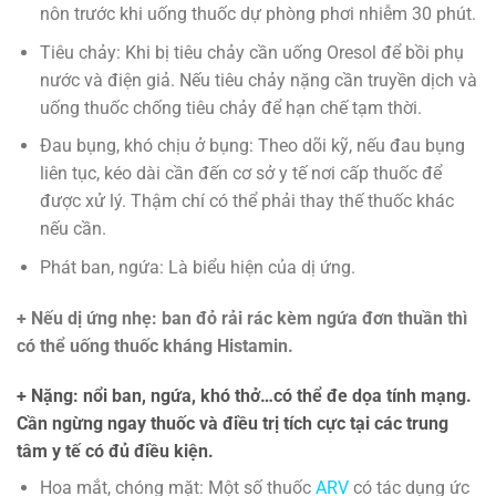
nôn trước khi uống thuốc dự phòng phơi nhiễm 30 phút.
Tiêu chảy: Khi bị tiêu chảy cần uống Oresol để bồi phụ
nước và điện giả. Nếu tiêu chảy nặng cần truyền dịch và
uống thuốc chống tiêu chảy để hạn chế tạm thời.
Đau bụng, khó chịu ở bụng: Theo dõi kỹ, nếu đau bụng
liên tục, kéo dài cần đến cơ sở y tế nơi cấp thuốc để
được xử lý. Thậm chí có thể phải thay thế thuốc khác
nếu cần.
Phát ban, ngứa: Là biểu hiện của dị ứng.
+ Nếu dị ứng nhẹ: ban đỏ rải rác kèm ngứa đơn thuần thì
có thể uống thuốc kháng Histamin.
+ Nặng: nổi ban, ngứa, khó thở…có thể đe dọa tính mạng.
Cần ngừng ngay thuốc và điều trị tích cực tại các trung
tâm y tế có đủ điều kiện.
Hoa mắt, chóng mặt: Một số thuốc
ARV
có tác dụng ức