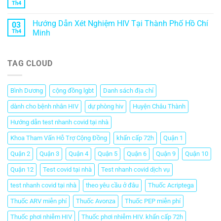
Th4
Hướng Dẫn Xét Nghiệm HIV Tại Thành Phố Hồ Chí
03
Th4
Minh
TAG CLOUD
Bình Dương
cộng đồng lgbt
Danh sách địa chỉ
dành cho bệnh nhân HIV
dự phòng hiv
Huyện Châu Thành
Hướng dẫn test nhanh covid tại nhà
Khoa Tham Vấn Hỗ Trợ Cộng Đồng
khẩn cấp 72h
Quận 1
Quận 2
Quận 3
Quận 4
Quận 5
Quận 6
Quận 9
Quận 10
Quận 12
Test covid tại nhà
Test nhanh covid dịch vụ
test nhanh covid tại nhà
theo yêu cầu ở đâu
Thuốc Acriptega
Thuốc ARV miễn phí
Thuốc Avonza
Thuốc PEP miễn phí
Thuốc phơi nhiễm HIV
Thuốc phơi nhiễm HIV. khẩn cấp 72h