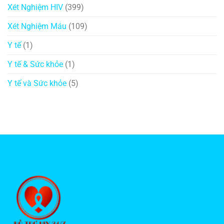
Xét Nghiệm HIV
(399)
Xét Nghiệm Máu
(109)
Y tế
(1)
Y tế & Sức khỏe
(1)
Y tế và Sức khỏe
(5)