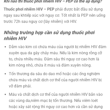
Khi nào thì thuốc phơi nhiễm HIV – PEP có thể áp dụng?
Thuốc phơi nhiễm HIV – PEP
phải được bắt đầu sử dụng
ngay sau khtiếp xúc với nguy cơ. Tốt nhất là PEP nên uống
trước 72h sau nguy cơ (lây nhiễm) với HIV.
Những trường hợp cần sử dụng thuốc phơi
nhiễm HIV
Dẫm vào kim có chứa máu của người bị nhiễm HIV đâm
xuyên qua da gây chảy máu. Nếu là kim nòng rỗng cỡ
to, chứa nhiều máu. Đâm sâu thì nguy cơ cao hơn là
kim nòng nhỏ, chứa ít máu và đâm xuyên nông.
Tổn thương da sâu do dao mổ hoặc các ống nghiệm
chứa máu và chất dịch cơ thể của người nhiễm HIV bị
vỡ đâm phải.
Máu và chất dịch cơ thể của người nhiễm HIV bắn vào
các vùng da,niêm mạc bị tổn thương. Nếu viêm loét
hoặc xây sát rộng thì nguy cơ cao hơn và cần sử dụng