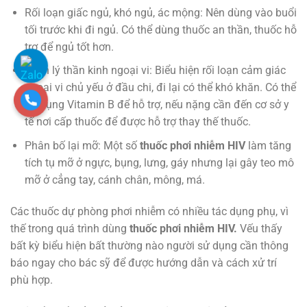
Rối loạn giấc ngủ, khó ngủ, ác mộng: Nên dùng vào buổi
tối trước khi đi ngủ. Có thể dùng thuốc an thần, thuốc hỗ
trợ để ngủ tốt hơn.
Bệnh lý thần kinh ngoại vi: Biểu hiện rối loạn cảm giác
ngoại vi chủ yếu ở đầu chi, đi lại có thể khó khăn. Có thể
sử dụng Vitamin B để hỗ trợ, nếu nặng cần đến cơ sở y
tế nơi cấp thuốc để được hỗ trợ thay thế thuốc.
Phân bố lại mỡ: Một số
thuốc phơi nhiễm HIV
làm tăng
tích tụ mỡ ở ngực, bụng, lưng, gáy nhưng lại gây teo mô
mỡ ở cẳng tay, cánh chân, mông, má.
Các thuốc dự phòng phơi nhiễm có nhiều tác dụng phụ, vì
thế trong quá trình dùng
thuốc phơi nhiễm HIV.
Vếu thấy
bất kỳ biểu hiện bất thường nào người sử dụng cần thông
báo ngay cho bác sỹ để được hướng dẫn và cách xử trí
phù hợp.