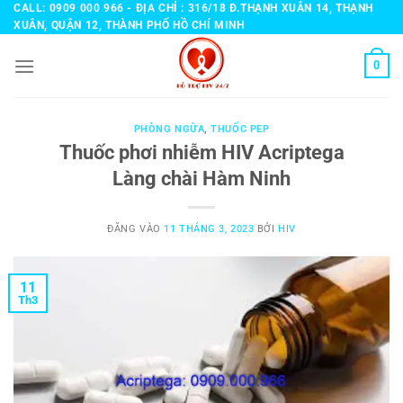
Bỏ
CALL: 0909 000 966 - ĐỊA CHỈ : 316/18 Đ.THẠNH XUÂN 14, THẠNH
XUÂN, QUẬN 12, THÀNH PHỐ HỒ CHÍ MINH
qua
nội
0
dung
PHÒNG NGỪA
,
THUỐC PEP
Thuốc phơi nhiễm HIV Acriptega
Làng chài Hàm Ninh
ĐĂNG VÀO
11 THÁNG 3, 2023
BỞI
HIV
11
Th3