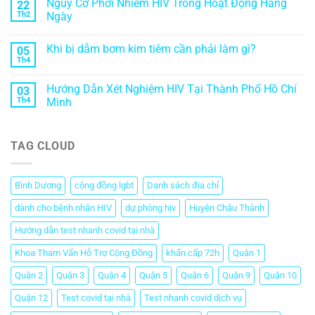
Nguy Cơ Phơi Nhiễm HIV Trong Hoạt Động Hàng
22
Th2
Ngày
Khi bị dẫm bơm kim tiêm cần phải làm gì?
05
Th4
Hướng Dẫn Xét Nghiệm HIV Tại Thành Phố Hồ Chí
03
Th4
Minh
TAG CLOUD
Bình Dương
cộng đồng lgbt
Danh sách địa chỉ
dành cho bệnh nhân HIV
dự phòng hiv
Huyện Châu Thành
Hướng dẫn test nhanh covid tại nhà
Khoa Tham Vấn Hỗ Trợ Cộng Đồng
khẩn cấp 72h
Quận 1
Quận 2
Quận 3
Quận 4
Quận 5
Quận 6
Quận 9
Quận 10
Quận 12
Test covid tại nhà
Test nhanh covid dịch vụ