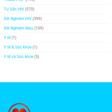
Tư Vấn HIV
(570)
Xét Nghiệm HIV
(399)
Xét Nghiệm Máu
(109)
Y tế
(1)
Y tế & Sức khỏe
(1)
Y tế và Sức khỏe
(5)