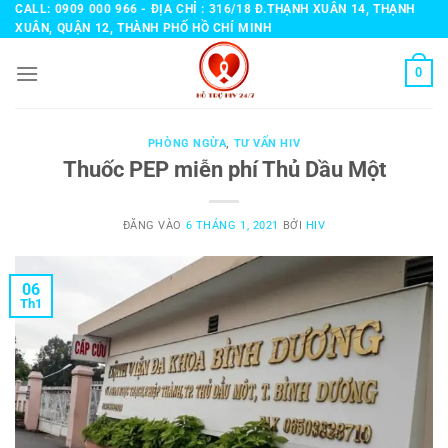
Bỏ
CALL: 0909 000 966 - ĐỊA CHỈ : 316/18 Đ.THẠNH XUÂN 14, THẠNH
XUÂN, QUẬN 12, THÀNH PHỐ HỒ CHÍ MINH
qua
nội
0
dung
PHÒNG NGỪA
,
TƯ VẤN HIV
Thuốc PEP miễn phí Thủ Dầu Một
ĐĂNG VÀO
6 THÁNG 1, 2021
BỞI
HIV
06
Th1