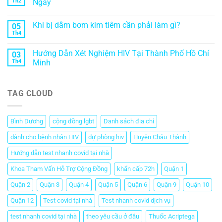
Th2
Ngày
Khi bị dẫm bơm kim tiêm cần phải làm gì?
05
Th4
Hướng Dẫn Xét Nghiệm HIV Tại Thành Phố Hồ Chí
03
Th4
Minh
TAG CLOUD
Bình Dương
cộng đồng lgbt
Danh sách địa chỉ
dành cho bệnh nhân HIV
dự phòng hiv
Huyện Châu Thành
Hướng dẫn test nhanh covid tại nhà
Khoa Tham Vấn Hỗ Trợ Cộng Đồng
khẩn cấp 72h
Quận 1
Quận 2
Quận 3
Quận 4
Quận 5
Quận 6
Quận 9
Quận 10
Quận 12
Test covid tại nhà
Test nhanh covid dịch vụ
test nhanh covid tại nhà
theo yêu cầu ở đâu
Thuốc Acriptega