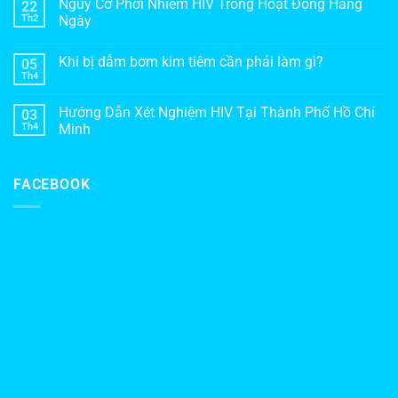
Nguy Cơ Phơi Nhiễm HIV Trong Hoạt Động Hàng
22
Th2
Ngày
Khi bị dẫm bơm kim tiêm cần phải làm gì?
05
Th4
Hướng Dẫn Xét Nghiệm HIV Tại Thành Phố Hồ Chí
03
Th4
Minh
FACEBOOK