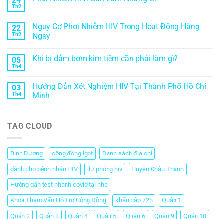
24
Th2
Nguy Cơ Phơi Nhiễm HIV Trong Hoạt Động Hàng
22
Th2
Ngày
Khi bị dẫm bơm kim tiêm cần phải làm gì?
05
Th4
Hướng Dẫn Xét Nghiệm HIV Tại Thành Phố Hồ Chí
03
Th4
Minh
TAG CLOUD
Bình Dương
cộng đồng lgbt
Danh sách địa chỉ
dành cho bệnh nhân HIV
dự phòng hiv
Huyện Châu Thành
Hướng dẫn test nhanh covid tại nhà
Khoa Tham Vấn Hỗ Trợ Cộng Đồng
khẩn cấp 72h
Quận 1
Quận 2
Quận 3
Quận 4
Quận 5
Quận 6
Quận 9
Quận 10