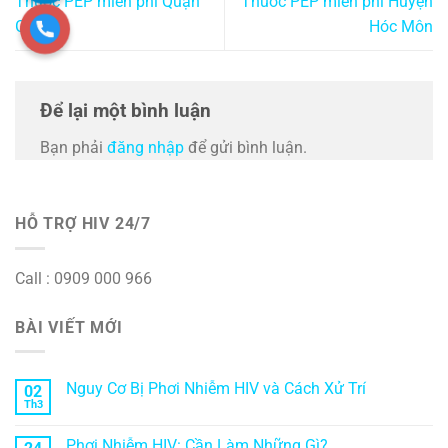
Thuốc PEP miễn phí Quận
Thuốc PEP miễn phí Huyện
Gò Vấp
Hóc Môn
Để lại một bình luận
Bạn phải
đăng nhập
để gửi bình luận.
HỖ TRỢ HIV 24/7
Call : 0909 000 966
BÀI VIẾT MỚI
Nguy Cơ Bị Phơi Nhiễm HIV và Cách Xử Trí
02
Th3
Phơi Nhiễm HIV: Cần Làm Những Gì?