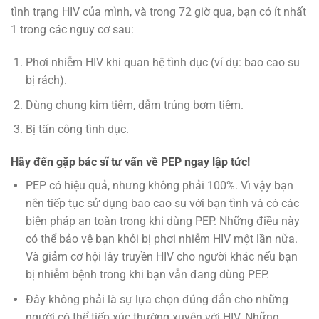
tình trạng HIV của mình, và trong 72 giờ qua, bạn có ít nhất
1 trong các nguy cơ sau:
Phơi nhiễm HIV khi quan hệ tình dục (ví dụ: bao cao su
bị rách).
Dùng chung kim tiêm, dẫm trúng bơm tiêm.
Bị tấn công tình dục.
Hãy đến gặp bác sĩ tư vấn về PEP ngay lập tức!
PEP có hiệu quả, nhưng không phải 100%. Vì vậy bạn
nên tiếp tục sử dụng bao cao su với bạn tình và có các
biện pháp an toàn trong khi dùng PEP. Những điều này
có thể bảo vệ bạn khỏi bị phơi nhiễm HIV một lần nữa.
Và giảm cơ hội lây truyền HIV cho người khác nếu bạn
bị nhiễm bệnh trong khi bạn vẫn đang dùng PEP.
Đây không phải là sự lựa chọn đúng đắn cho những
người có thể tiếp xúc thường xuyên với HIV. Những