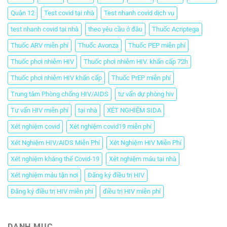
Quận 12
Test covid tại nhà
Test nhanh covid dịch vụ
test nhanh covid tại nhà
theo yêu cầu ở đâu
Thuốc Acriptega
Thuốc ARV miễn phí
Thuốc Avonza
Thuốc PEP miễn phí
Thuốc phơi nhiễm HIV
Thuốc phơi nhiễm HIV. khẩn cấp 72h
Thuốc phơi nhiễm HIV khẩn cấp
Thuốc PrEP miễn phí
Trung tâm Phòng chống HIV/AIDS
tư vấn dự phòng hiv
Tư vấn HIV miễn phí
tại nhà
XÉT NGHIỆM SIDA
Xét nghiệm covid
Xét nghiệm covid19 miễn phí
Xét Nghiệm HIV/AIDS Miễn Phí
Xét Nghiệm HIV Miễn Phí
Xét nghiệm kháng thể Covid-19
Xét nghiệm máu tại nhà
Xét nghiệm máu tận nơi
Đăng ký điều trị HIV
Đăng ký điều trị HIV miễn phí
điều trị HIV miễn phí
DANH MỤC