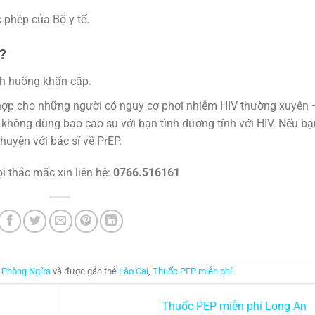
 phép của Bộ y tế.
?
nh huống khẩn cấp.
 hợp cho những người có nguy cơ phơi nhiễm HIV thường xuyên 
không dùng bao cao su với bạn tình dương tính với HIV. Nếu bạ
huyện với bác sĩ về PrEP.
i thắc mắc xin liên hệ:
0766.516161
g
Phòng Ngừa
và được gắn thẻ
Lào Cai
,
Thuốc PEP miễn phí
.
Thuốc PEP miễn phí Long An