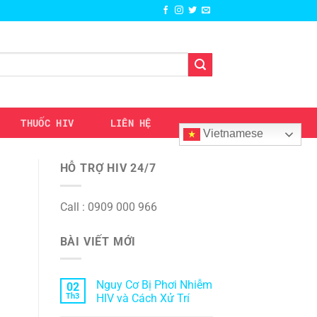
THUỐC HIV
LIÊN HỆ
Vietnamese
HỖ TRỢ HIV 24/7
Call : 0909 000 966
BÀI VIẾT MỚI
Nguy Cơ Bị Phơi Nhiễm
02
Th3
HIV và Cách Xử Trí