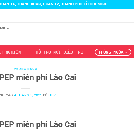
H XUÂN 14, THẠNH XUÂN, QUẬN 12, THÀNH PHỐ HỒ CHÍ MINH
ÉT NGHIỆM
HỖ TRỢ NƠI ĐIỀU TRỊ
PHÒNG NGỪA
PHÒNG NGỪA
PEP miễn phí Lào Cai
NG VÀO
4 THÁNG 1, 2021
BỞI
HIV
PEP miễn phí Lào Cai