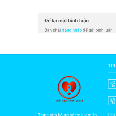
Để lại một bình luận
Bạn phải
đăng nhập
để gửi bình luận.
TIN
02
Th3
24
Th2
Trung tâm hỗ trợ hỗ trợ hiv miễn