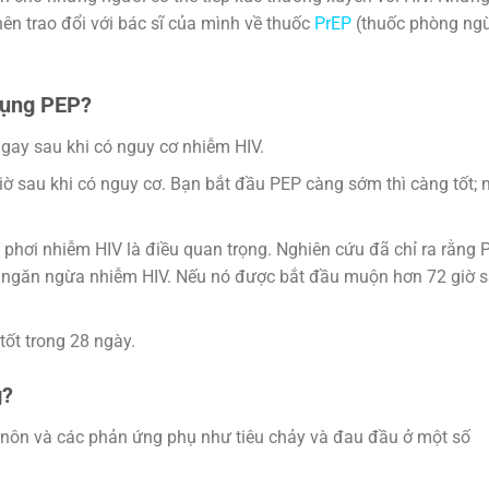
 nên trao đổi với bác sĩ của mình về thuốc
PrEP
(thuốc phòng ng
 dụng PEP?
gay sau khi có nguy cơ nhiễm HIV.
ờ sau khi có nguy cơ. Bạn bắt đầu PEP càng sớm thì càng tốt; 
phơi nhiễm HIV là điều quan trọng. Nghiên cứu đã chỉ ra rằng 
ệc ngăn ngừa nhiễm HIV. Nếu nó được bắt đầu muộn hơn 72 giờ 
tốt trong 28 ngày.
g?
nôn và các phản ứng phụ như tiêu chảy và đau đầu ở một số