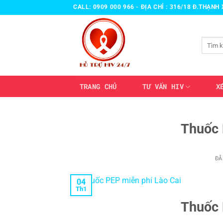
Bỏ
CALL: 0909 000 966 - ĐỊA CHỈ : 316/18 Đ.THẠN
qua
nội
Tìm
dung
kiếm:
TRANG CHỦ
TƯ VẤN HIV
X
Thuốc 
ĐĂ
04
Th1
Thuốc 