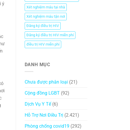
 ý
Xét nghiệm máu tại nhà
Xét nghiệm máu tận nơi
Đăng ký điều trị HIV
Đăng ký điều trị HIV miễn phí
ác
như
điều trị HIV miễn phí
ến
DANH MỤC
Chưa được phân loại
(21)
có
hơi
Cộng đồng LGBT
(92)
c
Dịch Vụ Y Tế
(6)
g
Hỗ Trợ Nơi Điều Trị
(2.421)
Phòng chống covid19
(292)