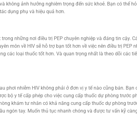
 và không ảnh hưởng nghiêm trọng đến sức khoẻ. Bạn có thể hỏi
t tác dụng phụ và hiệu quả hơn.
trong những nơi điều trị PEP chuyên nghiệp và đáng tin cậy. C
ên môn về HIV sẽ hỗ trợ bạn tốt hơn về việc nên điều trị PEP 
g các loại thuốc tốt hơn. Và quan trọng nhất là theo dõi các ti
au phơi nhiễm HIV không phải ở đơn vị y tế nào cũng bán. Bạn 
ược bộ y tế cấp phép cho việc cung cấp thuốc dự phòng trước p
phòng khám tư nhân có khả năng cung cấp thuốc dự phòng trướ
 đầu ngón tay. Muốn thủ tục nhanh chóng và được tư vấn kỹ càn