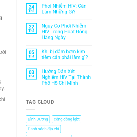
Phơi Nhiễm HIV: Cần
24
Th2
Làm Những Gì?
g
Nguy Cơ Phơi Nhiễm
22
Th2
HIV Trong Hoạt Động
Hàng Ngày
Khi bị dẫm bơm kim
ười
05
Th4
tiêm cần phải làm gì?
Hướng Dẫn Xét
03
Th4
Nghiệm HIV Tại Thành
g
Phố Hồ Chí Minh
ày.
khi
TAG CLOUD
ề
Bình Dương
cộng đồng lgbt
Danh sách địa chỉ