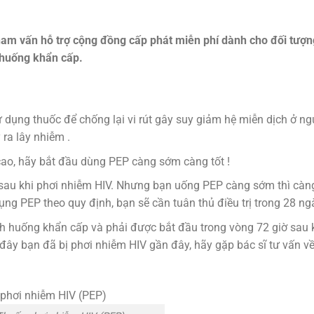
am vấn hỗ trợ cộng đồng cấp phát miễn phí dành cho đối tượn
 huống khẩn cấp.
ử dụng thuốc để chống lại vi rút gây suy giảm hệ miễn dịch ở ng
 ra lây nhiễm .
cao, hãy bắt đầu dùng PEP càng sớm càng tốt !
sau khi phơi nhiễm HIV. Nhưng bạn uống PEP càng sớm thì càn
dụng PEP theo quy định, bạn sẽ cần tuân thủ điều trị trong 28 ng
nh huống khẩn cấp và phải được bắt đầu trong vòng 72 giờ sau 
đây bạn đã bị phơi nhiễm HIV gần đây, hãy gặp bác sĩ tư vấn v