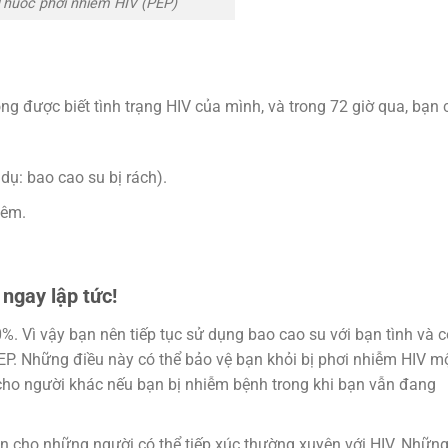
Thuốc phơi nhiễm HIV (PEP)
ng được biết tình trạng HIV của mình, và trong 72 giờ qua, bạn 
dụ: bao cao su bị rách).
iêm.
ngay lập tức!
. Vì vậy bạn nên tiếp tục sử dụng bao cao su với bạn tình và c
EP. Những điều này có thể bảo vệ bạn khỏi bị phơi nhiễm HIV m
 cho người khác nếu bạn bị nhiễm bệnh trong khi bạn vẫn đang
n cho những người có thể tiếp xúc thường xuyên với HIV. Nhữn