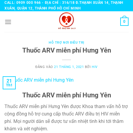
Bỏ
CALL: 0909 000 966 - ĐỊA CHỈ : 316/18 Đ.THẠNH XUÂN 14, THẠNH
XUÂN, QUẬN 12, THÀNH PHỐ HỒ CHÍ MINH
qua
nội
0
dung
HỖ TRỢ NƠI ĐIỀU TRỊ
Thuốc ARV miễn phí Hưng Yên
ĐĂNG VÀO
21 THÁNG 1, 2021
BỞI
HIV
21
Th1
Thuốc ARV miễn phí Hưng Yên
Thuốc ARV miễn phí Hưng Yên được Khoa tham vấn hỗ trợ
cộng đồng hỗ trợ cung cấp thuốc ARV điều trị HIV miễn
phí. Mọi người dân sẽ được tư vấn nhiệt tình khi tới thăm
khám và xét nghiệm.