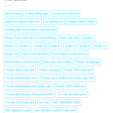
Bình Dương
cộng đồng lgbt
Danh sách địa chỉ
dành cho bệnh nhân HIV
dự phòng hiv
Huyện Châu Thành
Hướng dẫn test nhanh covid tại nhà
Khoa Tham Vấn Hỗ Trợ Cộng Đồng
khẩn cấp 72h
Quận 1
Quận 2
Quận 3
Quận 4
Quận 5
Quận 6
Quận 9
Quận 10
Quận 12
Test covid tại nhà
Test nhanh covid dịch vụ
test nhanh covid tại nhà
theo yêu cầu ở đâu
Thuốc Acriptega
Thuốc ARV miễn phí
Thuốc Avonza
Thuốc PEP miễn phí
Thuốc phơi nhiễm HIV
Thuốc phơi nhiễm HIV. khẩn cấp 72h
Thuốc phơi nhiễm HIV khẩn cấp
Thuốc PrEP miễn phí
Trung tâm Phòng chống HIV/AIDS
tư vấn dự phòng hiv
Tư vấn HIV miễn phí
tại nhà
XÉT NGHIỆM SIDA
Xét nghiệm covid
Xét nghiệm covid19 miễn phí