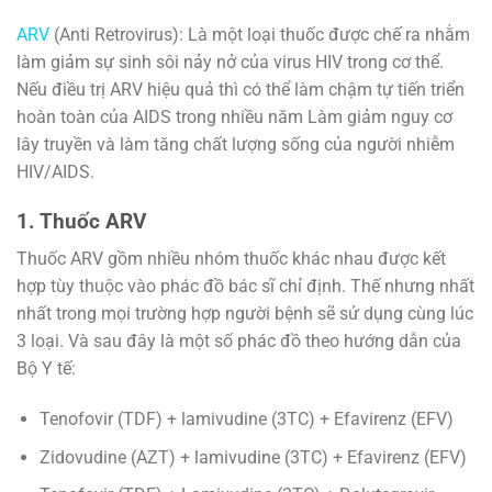
ARV
(Anti Retrovirus): Là một loại thuốc được chế ra nhằm
làm giảm sự sinh sôi nảy nở của virus HIV trong cơ thể.
Nếu điều trị ARV hiệu quả thì có thể làm chậm tự tiến triển
hoàn toàn của AIDS trong nhiều năm Làm giảm nguy cơ
lây truyền và làm tăng chất lượng sống của người nhiễm
HIV/AIDS.
1. Thuốc ARV
Thuốc ARV gồm nhiều nhóm thuốc khác nhau được kết
hợp tùy thuộc vào phác đồ bác sĩ chỉ định. Thế nhưng nhất
nhất trong mọi trường hợp người bệnh sẽ sử dụng cùng lúc
3 loại. Và sau đây là một số phác đồ theo hướng dẫn của
Bộ Y tế:
Tenofovir (TDF) + lamivudine (3TC) + Efavirenz (EFV)
Zidovudine (AZT) + lamivudine (3TC) + Efavirenz (EFV)