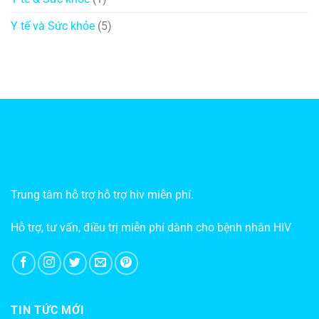
Y tế và Sức khỏe
(5)
Trung tâm hỗ trợ hỗ trợ hiv miễn phí.
Hỗ trợ, tư vấn, điều trị miễn phí dành cho bệnh nhân HIV
TIN TỨC MỚI