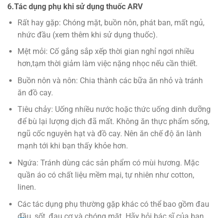
6.Tác dụng phụ khi sử dụng thuốc ARV
Rất hay gặp: Chóng mặt, buồn nôn, phát ban, mất ngủ,
nhức đầu (xem thêm khi sử dụng thuốc).
Mệt mỏi: Cố gắng sắp xếp thời gian nghỉ ngơi nhiều
hơn,tạm thời giảm làm việc nặng nhọc nếu cần thiết.
Buồn nôn và nôn: Chia thành các bữa ăn nhỏ và tránh
ăn đồ cay.
Tiêu chảy: Uống nhiều nước hoặc thức uống dinh dưỡng
để bù lại lượng dịch đã mất. Không ăn thực phẩm sống,
ngũ cốc nguyên hạt và đồ cay. Nên ăn chế độ ăn lành
mạnh tới khi bạn thấy khỏe hơn.
Ngứa: Tránh dùng các sản phẩm có mùi hương. Mặc
quần áo có chất liệu mềm mại, tự nhiên như cotton,
linen.
Các tác dụng phụ thường gặp khác có thể bao gồm đau
đầu, sốt, đau cơ và chóng mặt. Hãy hỏi bác sĩ của bạn