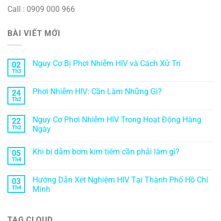
Call : 0909 000 966
BÀI VIẾT MỚI
Nguy Cơ Bị Phơi Nhiễm HIV và Cách Xử Trí
02
Th3
Phơi Nhiễm HIV: Cần Làm Những Gì?
24
Th2
Nguy Cơ Phơi Nhiễm HIV Trong Hoạt Động Hàng
22
Th2
Ngày
Khi bị dẫm bơm kim tiêm cần phải làm gì?
05
Th4
Hướng Dẫn Xét Nghiệm HIV Tại Thành Phố Hồ Chí
03
Th4
Minh
TAG CLOUD