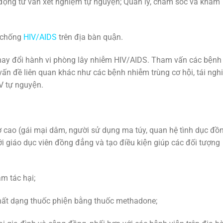
 động tư vấn xét nghiệm tự nguyện; Quản lý, chăm sóc và khám
g chống
HIV/AIDS
trên địa bàn quận.
thay đổi hành vi phòng lây nhiễm HIV/AIDS. Tham vấn các bệnh
vấn đề liên quan khác như các bệnh nhiễm trùng cơ hội, tái nghi
V tự nguyện.
 cơ cao (gái mại dâm, người sử dụng ma túy, quan hệ tình dục đồ
giáo dục viên đồng đẳng và tạo điều kiện giúp các đối tượng
m tác hại;
c chất dạng thuốc phiện bằng thuốc methadone;