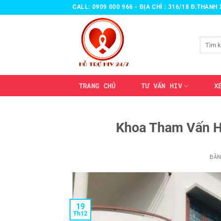
Bỏ
CALL: 0909 000 966 - ĐỊA CHỈ : 316/18 Đ.THẠN
qua
nội
Tìm
dung
kiếm:
TRANG CHỦ
TƯ VẤN HIV
X
Khoa Tham Vấn H
ĐĂ
19
Th12