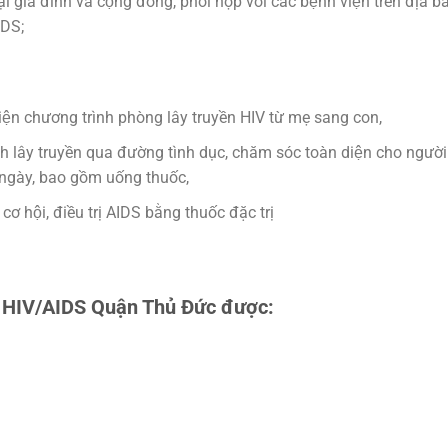
gia đình và cộng đồng, phối hợp với các bệnh viện trên địa ba
IDS;
hiện chương trình phòng lây truyền HIV từ mẹ sang con,
ệnh lây truyền qua đường tình dục, chăm sóc toàn diện cho người
gày, bao gồm uống thuốc,
cơ hội, điều trị AIDS bằng thuốc đặc trị
n
HIV/AIDS Quận Thủ Đức
được: