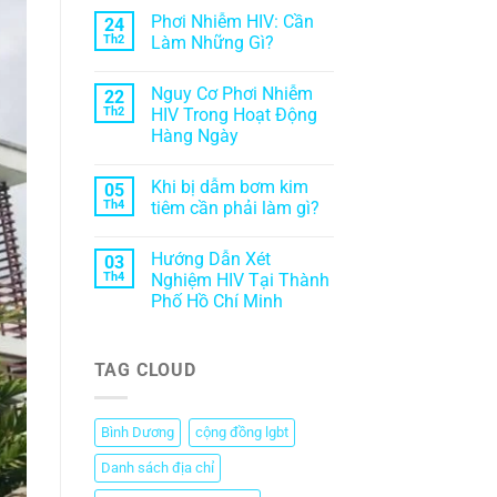
Phơi Nhiễm HIV: Cần
24
Th2
Làm Những Gì?
Nguy Cơ Phơi Nhiễm
22
Th2
HIV Trong Hoạt Động
Hàng Ngày
Khi bị dẫm bơm kim
05
Th4
tiêm cần phải làm gì?
Hướng Dẫn Xét
03
Th4
Nghiệm HIV Tại Thành
Phố Hồ Chí Minh
TAG CLOUD
Bình Dương
cộng đồng lgbt
Danh sách địa chỉ