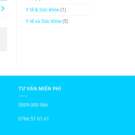
Y tế & Sức khỏe
(1)
Y tế và Sức khỏe
(5)
TƯ VẤN MIỄN PHÍ
0909 000 966
0766 51 61 61