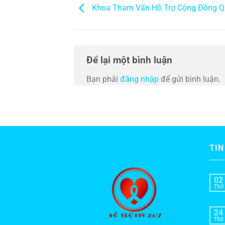
Khoa Tham Vấn Hỗ Trợ Cộng Đồng Q
Để lại một bình luận
Bạn phải
đăng nhập
để gửi bình luận.
TIN
02
Th3
24
Th2