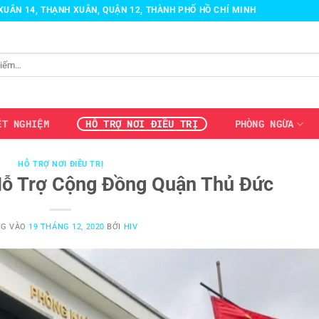
H XUÂN 14, THẠNH XUÂN, QUẬN 12, THÀNH PHỐ HỒ CHÍ MINH
ÉT NGHIỆM
HỖ TRỢ NƠI ĐIỀU TRỊ
PHÒNG NGỪA
HỖ TRỢ NƠI ĐIỀU TRỊ
ỗ Trợ Cộng Đồng Quận Thủ Đức
NG VÀO
19 THÁNG 12, 2020
BỞI
HIV