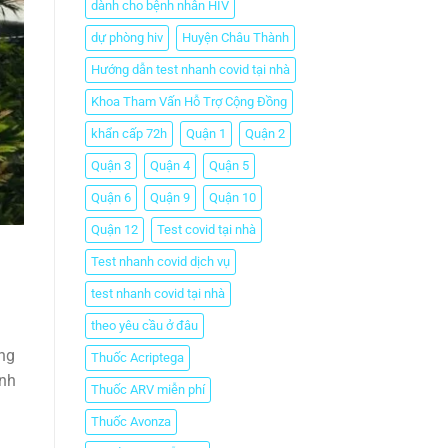
dành cho bệnh nhân HIV
dự phòng hiv
Huyện Châu Thành
Hướng dẫn test nhanh covid tại nhà
Khoa Tham Vấn Hỗ Trợ Cộng Đồng
khẩn cấp 72h
Quận 1
Quận 2
Quận 3
Quận 4
Quận 5
Quận 6
Quận 9
Quận 10
Quận 12
Test covid tại nhà
Test nhanh covid dịch vụ
test nhanh covid tại nhà
theo yêu cầu ở đâu
́ng
Thuốc Acriptega
̀nh
Thuốc ARV miễn phí
Thuốc Avonza