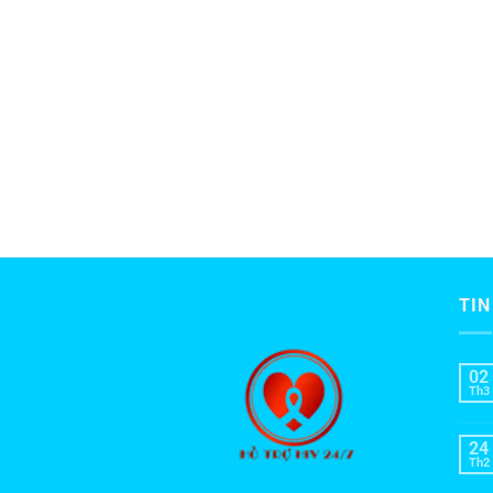
TIN
02
Th3
24
Th2