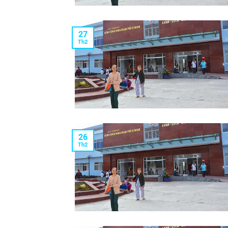
27
Th2
26
Th2