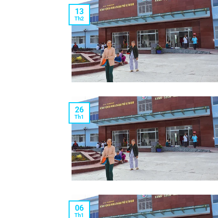
13
Th2
26
Th1
06
Th1