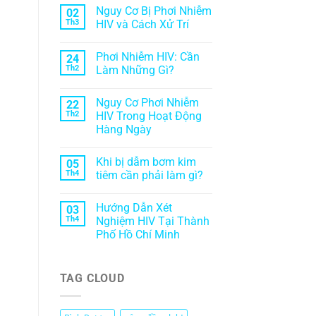
Nguy Cơ Bị Phơi Nhiễm
02
Th3
HIV và Cách Xử Trí
Phơi Nhiễm HIV: Cần
24
Th2
Làm Những Gì?
n
Nguy Cơ Phơi Nhiễm
22
Th2
HIV Trong Hoạt Động
Hàng Ngày
Khi bị dẫm bơm kim
05
Th4
tiêm cần phải làm gì?
Hướng Dẫn Xét
03
Th4
Nghiệm HIV Tại Thành
Phố Hồ Chí Minh
.
TAG CLOUD