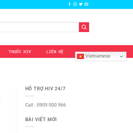
THUỐC HIV
LIÊN HỆ
Vietnamese
HỖ TRỢ HIV 24/7
V
Call : 0909 000 966
BÀI VIẾT MỚI