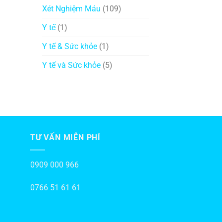
Xét Nghiệm Máu
(109)
Y tế
(1)
Y tế & Sức khỏe
(1)
Y tế và Sức khỏe
(5)
TƯ VẤN MIỄN PHÍ
0909 000 966
0766 51 61 61