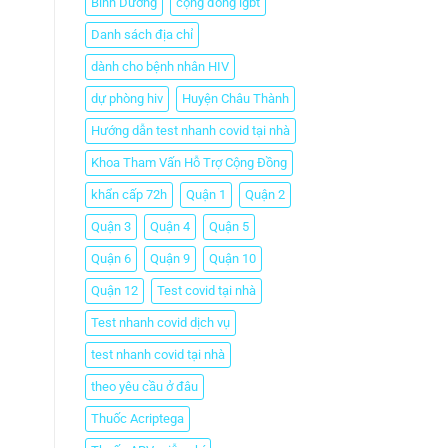
Bình Dương
cộng đồng lgbt
Danh sách địa chỉ
dành cho bệnh nhân HIV
dự phòng hiv
Huyện Châu Thành
Hướng dẫn test nhanh covid tại nhà
Khoa Tham Vấn Hỗ Trợ Cộng Đồng
khẩn cấp 72h
Quận 1
Quận 2
Quận 3
Quận 4
Quận 5
Quận 6
Quận 9
Quận 10
Quận 12
Test covid tại nhà
Test nhanh covid dịch vụ
test nhanh covid tại nhà
theo yêu cầu ở đâu
Thuốc Acriptega