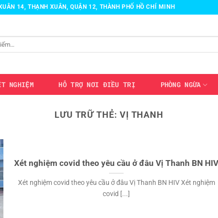
H XUÂN 14, THẠNH XUÂN, QUẬN 12, THÀNH PHỐ HỒ CHÍ MINH
ÉT NGHIỆM
HỖ TRỢ NƠI ĐIỀU TRỊ
PHÒNG NGỪA
LƯU TRỮ THẺ:
VỊ THANH
Xét nghiệm covid theo yêu cầu ở đâu Vị Thanh BN HI
Xét nghiệm covid theo yêu cầu ở đâu Vị Thanh BN HIV Xét nghiệm
covid [...]