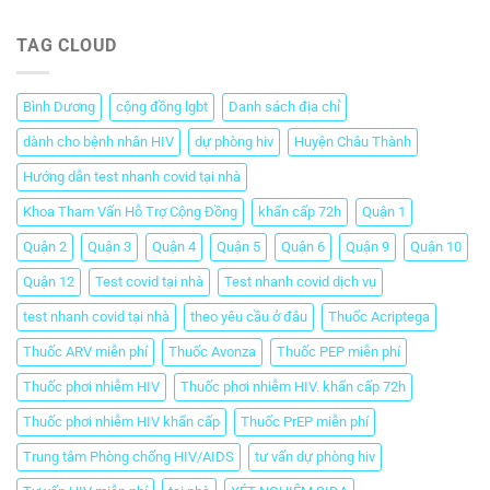
TAG CLOUD
Bình Dương
cộng đồng lgbt
Danh sách địa chỉ
dành cho bệnh nhân HIV
dự phòng hiv
Huyện Châu Thành
Hướng dẫn test nhanh covid tại nhà
Khoa Tham Vấn Hỗ Trợ Cộng Đồng
khẩn cấp 72h
Quận 1
Quận 2
Quận 3
Quận 4
Quận 5
Quận 6
Quận 9
Quận 10
Quận 12
Test covid tại nhà
Test nhanh covid dịch vụ
test nhanh covid tại nhà
theo yêu cầu ở đâu
Thuốc Acriptega
Thuốc ARV miễn phí
Thuốc Avonza
Thuốc PEP miễn phí
Thuốc phơi nhiễm HIV
Thuốc phơi nhiễm HIV. khẩn cấp 72h
Thuốc phơi nhiễm HIV khẩn cấp
Thuốc PrEP miễn phí
Trung tâm Phòng chống HIV/AIDS
tư vấn dự phòng hiv