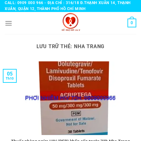
Bỏ
CALL: 0909 000 966 - ĐỊA CHỈ : 316/18 Đ.THẠNH XUÂN 14, THẠNH
XUÂN, QUẬN 12, THÀNH PHỐ HỒ CHÍ MINH
qua
nội
0
dung
LƯU TRỮ THẺ:
NHA TRANG
05
Th10