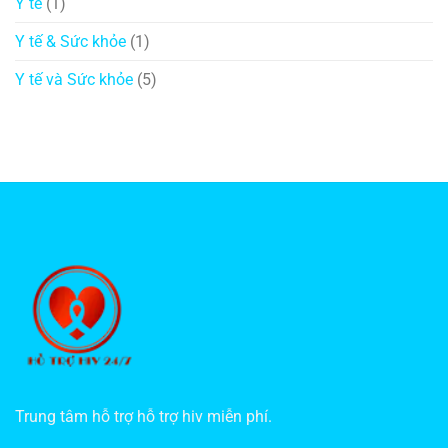
Y tế
(1)
Y tế & Sức khỏe
(1)
Y tế và Sức khỏe
(5)
Trung tâm hỗ trợ hỗ trợ hiv miễn phí.