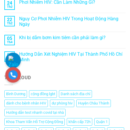
Phơi Nhiễm HIV: Cần Làm Những Gì?
24
Th2
Nguy Cơ Phơi Nhiễm HIV Trong Hoạt Động Hàng
22
Th2
Ngày
Khi bị dẫm bơm kim tiêm cần phải làm gì?
05
Th4
Hướng Dẫn Xét Nghiệm HIV Tại Thành Phố Hồ Chí
03
Th4
Minh
TAG CLOUD
Bình Dương
cộng đồng lgbt
Danh sách địa chỉ
dành cho bệnh nhân HIV
dự phòng hiv
Huyện Châu Thành
Hướng dẫn test nhanh covid tại nhà
Khoa Tham Vấn Hỗ Trợ Cộng Đồng
khẩn cấp 72h
Quận 1