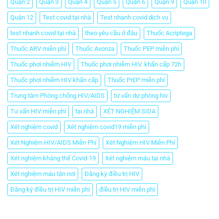
Quận 2
Quận 3
Quận 4
Quận 5
Quận 6
Quận 9
Quận 10
Quận 12
Test covid tại nhà
Test nhanh covid dịch vụ
test nhanh covid tại nhà
theo yêu cầu ở đâu
Thuốc Acriptega
Thuốc ARV miễn phí
Thuốc Avonza
Thuốc PEP miễn phí
Thuốc phơi nhiễm HIV
Thuốc phơi nhiễm HIV. khẩn cấp 72h
Thuốc phơi nhiễm HIV khẩn cấp
Thuốc PrEP miễn phí
Trung tâm Phòng chống HIV/AIDS
tư vấn dự phòng hiv
Tư vấn HIV miễn phí
tại nhà
XÉT NGHIỆM SIDA
Xét nghiệm covid
Xét nghiệm covid19 miễn phí
Xét Nghiệm HIV/AIDS Miễn Phí
Xét Nghiệm HIV Miễn Phí
Xét nghiệm kháng thể Covid-19
Xét nghiệm máu tại nhà
Xét nghiệm máu tận nơi
Đăng ký điều trị HIV
Đăng ký điều trị HIV miễn phí
điều trị HIV miễn phí