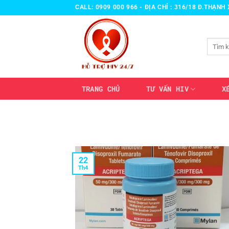
Bỏ
CALL: 0909 000 966 - ĐỊA CHỈ : 316/18 Đ.THẠN
qua
nội
Tìm
dung
kiếm:
TRANG CHỦ
TƯ VẤN HIV
X
22
Th4