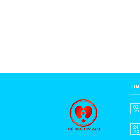
TIN
02
Th3
24
Th2