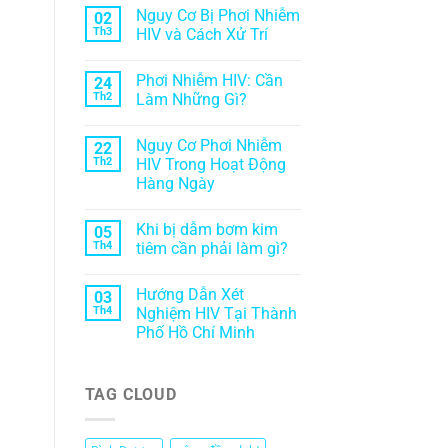
Nguy Cơ Bị Phơi Nhiễm
02
Th3
HIV và Cách Xử Trí
Phơi Nhiễm HIV: Cần
24
Th2
Làm Những Gì?
Nguy Cơ Phơi Nhiễm
22
Th2
HIV Trong Hoạt Động
Hàng Ngày
Khi bị dẫm bơm kim
05
Th4
tiêm cần phải làm gì?
Hướng Dẫn Xét
03
Th4
Nghiệm HIV Tại Thành
Phố Hồ Chí Minh
TAG CLOUD