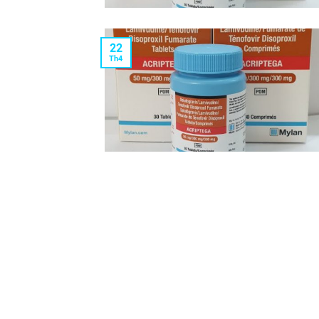
22
Th4