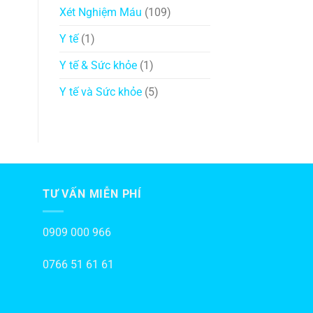
Xét Nghiệm Máu
(109)
Y tế
(1)
Y tế & Sức khỏe
(1)
Y tế và Sức khỏe
(5)
TƯ VẤN MIỄN PHÍ
0909 000 966
0766 51 61 61