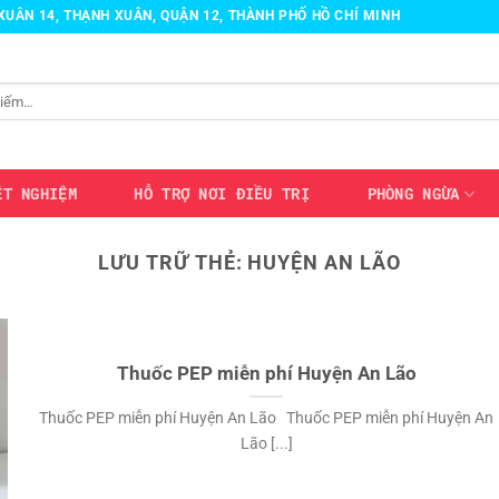
H XUÂN 14, THẠNH XUÂN, QUẬN 12, THÀNH PHỐ HỒ CHÍ MINH
ÉT NGHIỆM
HỖ TRỢ NƠI ĐIỀU TRỊ
PHÒNG NGỪA
LƯU TRỮ THẺ:
HUYỆN AN LÃO
Thuốc PEP miễn phí Huyện An Lão
Thuốc PEP miễn phí Huyện An Lão Thuốc PEP miễn phí Huyện An
Lão [...]