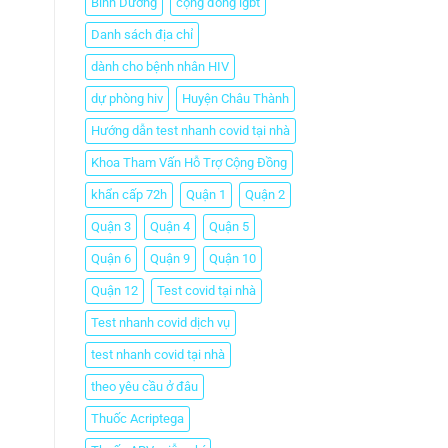
Bình Dương
cộng đồng lgbt
Danh sách địa chỉ
dành cho bệnh nhân HIV
dự phòng hiv
Huyện Châu Thành
Hướng dẫn test nhanh covid tại nhà
Khoa Tham Vấn Hỗ Trợ Cộng Đồng
khẩn cấp 72h
Quận 1
Quận 2
Quận 3
Quận 4
Quận 5
Quận 6
Quận 9
Quận 10
Quận 12
Test covid tại nhà
Test nhanh covid dịch vụ
test nhanh covid tại nhà
theo yêu cầu ở đâu
Thuốc Acriptega