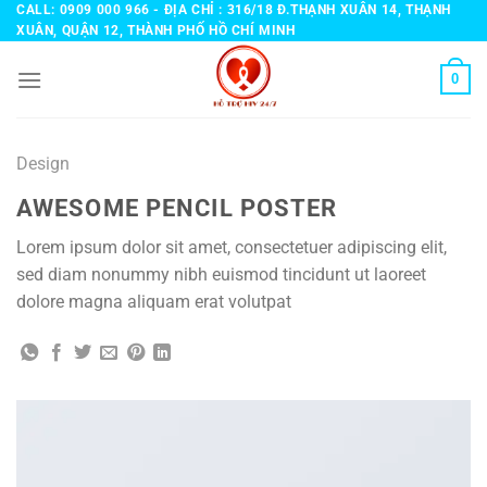
Bỏ
CALL: 0909 000 966 - ĐỊA CHỈ : 316/18 Đ.THẠNH XUÂN 14, THẠNH
XUÂN, QUẬN 12, THÀNH PHỐ HỒ CHÍ MINH
qua
nội
0
dung
Design
AWESOME PENCIL POSTER
Lorem ipsum dolor sit amet, consectetuer adipiscing elit,
sed diam nonummy nibh euismod tincidunt ut laoreet
dolore magna aliquam erat volutpat