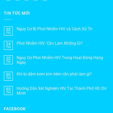
TIN TỨC MỚI
Nguy Cơ Bị Phơi Nhiễm HIV và Cách Xử Trí
02
Th3
Phơi Nhiễm HIV: Cần Làm Những Gì?
24
Th2
Nguy Cơ Phơi Nhiễm HIV Trong Hoạt Động Hàng
22
Th2
Ngày
Khi bị dẫm bơm kim tiêm cần phải làm gì?
05
Th4
Hướng Dẫn Xét Nghiệm HIV Tại Thành Phố Hồ Chí
03
Th4
Minh
FACEBOOK