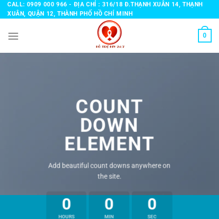
Bỏ
CALL: 0909 000 966 - ĐỊA CHỈ : 316/18 Đ.THẠNH XUÂN 14, THẠNH
XUÂN, QUẬN 12, THÀNH PHỐ HỒ CHÍ MINH
qua
nội
0
dung
COUNT
DOWN
ELEMENT
Add beautiful count downs anywhere on
the site.
0
0
0
HOURS
MIN
SEC