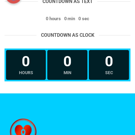
COUNTDOWN AS TEXT
0
hours
0
min
0
sec
COUNTDOWN AS CLOCK
0
0
0
HOURS
MIN
SEC